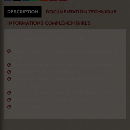
DESCRIPTION
DOCUMENTATION TECHNIQUE
INFORMATIONS COMPLÉMENTAIRES
Four à pizza Manna Forni – Ligne MF
Dôme extérieur en briques réfractaires façonnées à la
main
Revêtement extérieur personnalisable sur demande
Support amovible en fer renforcé
Plaque de cuisson en terre cuite réfractaire de
Casapulla (CE)
Couronne en briques réfractaires de Casapulla (CE)
Isolation en argile expansée et en céramique
Seuil en pierre de lave de 3 cm