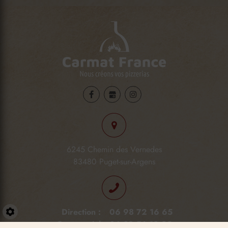
6245 Chemin des Vernedes
83480 Puget-sur-Argens
Direction :
06 98 72 16 65
Paramètres
Commercial :
06 38 56 10 99