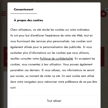
ose
Consentement
0
u
À propos des cookies
Chers utilisateurs, ce site stocke les cookies sur votre ordinateur.
Ils ont pour but d'améliorer l’expérience de votre site Web, tout en
vous fournissant des services plus personnalisés. Les cookies sont
également utilisés pour la personnalisation des publicités. Si vous
Fours à pizza
Fours à pizza au gaz
Fours statiques
souhaitez plus d’informations sur les cookies que nous utilisons,
Four à pizza au gaz MF120DG | 6-7 PIZZA MANNA
veuillez consulter notre
Politique de confidentialité
. En acceptant les
FORNI
cookies, vous consentez à leur utilisation. Vous pouvez également
paramétrer ces derniers. Si vous refusez, vos informations ne seront
pas suivies, au moment de visiter ce site. Un seul cookie sera utilisé
dans votre navigateur pour mémoriser votre préférence de ne pas être
suivi.
Tout refuser