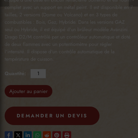
complet avec un support en métal peint. Il est disponible en 7
tailles, 2 versions (Dome ou Volcano) et en 3 types de
combustibles : Bois, Gaz, Hybride. Dans les versions GAZ
seul ou Hybride, il est équipé d'un brûleur modèle Avanzini
Drago D2/M contrôlé par un contrôleur automatique et doté
de deux flammes avec un potentiomètre pour régler
l'intensité. Il dispose d'un contrôle automatique de la
température de cuisson.
Quantité:
Ajouter au panier
DEMANDER UN DEVIS